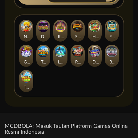
Nova Crash : The Legends of Power
Dart Fest
Ring of Hopeful
Scoop Blessing
Horse Racing
Fruit Roulette Slots
Ghost Busters
Treasure of Pirate
Lagend of Shooter
Real Slap
Drop Racing
Bomb Defusal
Treasure Land
MCDBOLA: Masuk Tautan Platform Games Online
Resmi Indonesia