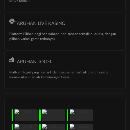
untuk pemain.
TARUHAN LIVE KASINO
Platform Pilihan bagi perusahaan-perusahaan terbaik di dunia, dengan
pilihan variasi game terbanyak
TARUHAN TOGEL
Platform togel yang menarik dari perusahan terbaik di dunia yang
menawarkan hadiah kemenangan besar