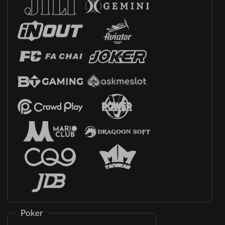
Poker