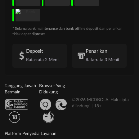
* Selama bank maintenance dan bank offline deposit dan penarikan
tidak dapat diproses
Deposit
Penarikan
Rata-rata 2 Menit
Rata-rata 3 Menit
Tanggung Jawab
Browser Yang
Bermain
Didukung
©2026 MCDBOLA. Hak cipta
dilindungi | 18+
Platform Penyedia Layanan