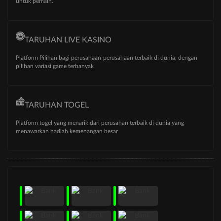
untuk pemain.
TARUHAN LIVE KASINO
Platform Pilihan bagi perusahaan-perusahaan terbaik di dunia, dengan
pilihan variasi game terbanyak
TARUHAN TOGEL
Platform togel yang menarik dari perusahan terbaik di dunia yang
menawarkan hadiah kemenangan besar