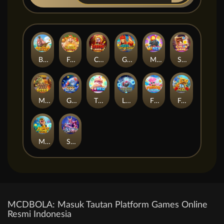
BAO CHUAN FISHING
FA CHAI DOZER
CIRCUS DOZER
Gods Fortune Fishing
MINES
SUPER COLOR GAME
MONEY TREE DOZER
Go Go Rise
TOWER
LIGHTNING BOMB
FIERCE FISHING
FA CHAI FISHING
MONKEY KING FISHING
STAR HUNTER
MCDBOLA: Masuk Tautan Platform Games Online
Resmi Indonesia