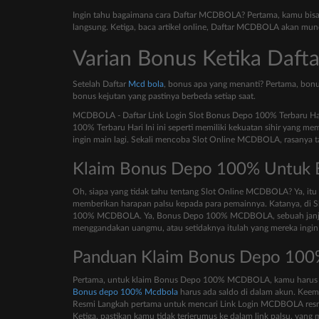
Ingin tahu bagaimana cara Daftar MCDBOLA? Pertama, kamu bisa 
langsung. Ketiga, baca artikel online, Daftar MCDBOLA akan muncu
Varian Bonus Ketika Da
Setelah Daftar
Mcd bola
, bonus apa yang menanti? Pertama, bonu
bonus kejutan yang pastinya berbeda setiap saat.
MCDBOLA - Daftar Link Login Slot Bonus Depo 100% Terbaru Hari
100% Terbaru Hari Ini ini seperti memiliki kekuatan sihir yang 
ingin main lagi. Sekali mencoba Slot Online MCDBOLA, rasanya ta
Klaim Bonus Depo 100% Untuk Be
Oh, siapa yang tidak tahu tentang Slot Online MCDBOLA? Ya, 
memberikan harapan palsu kepada para pemainnya. Katanya, di Sl
100% MCDBOLA. Ya, Bonus Depo 100% MCDBOLA, sebuah janji ma
menggandakan uangmu, atau setidaknya itulah yang mereka ingin
Panduan Klaim Bonus Depo 10
Pertama, untuk klaim Bonus Depo 100% MCDBOLA, kamu harus me
Bonus depo 100% Mcdbola
harus ada saldo di dalam akun. Keem
Resmi Langkah pertama untuk mencari Link Login MCDBOLA resm
Ketiga, pastikan kamu tidak terjerumus ke dalam link palsu, ya