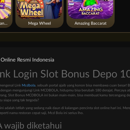
Sweet Bonanza Candyland
Mega Wheel
Amazing Baccarat
nline Resmi Indonesia
k Login Slot Bonus Depo 10
k mengenal Link
Mcdbola
, sebuah portal ajaib yang konon bisa membawa cuan besar! 
h, dengan mengunjungi Link MCDBOLA, hidupmu bisa berubah 180 derajat. Percaya atau
ang, Slot Bonus MCDBOLA ini bukan main-main, bisa membuat kamu tercengang de
u siapa yang tak tergoda?
ni adalah istilah yang sedang naik daun di kalangan pencinta slot online hari ini. M
perti nama restoran cepat saji, Mcd Bola ini serius lho.
wajib diketahui