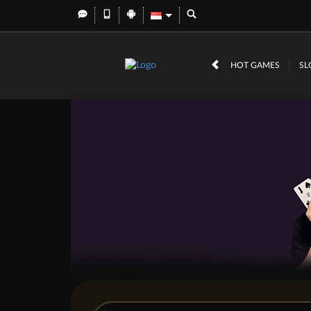
HOT GAMES
SL