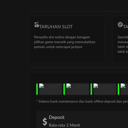
TARUHAN SLOT
T
Penyedia slot online dengan beragam
Sports
pilihan game menarik yang memudahkan
menawa
pemain untuk mencapai jackpot
lebih 
lebih 
* Selama bank maintenance dan bank offline deposit dan pen
Deposit
Rata-rata 2 Menit