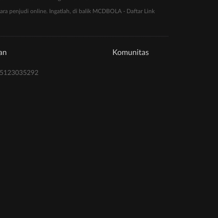
ra penjudi online. Ingatlah, di balik MCDBOLA - Daftar Link
an
Komunitas
5123035292