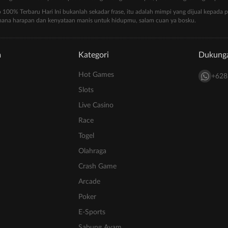
0% Terbaru Hari Ini bukanlah sekadar frase, itu adalah mimpi yang dijual kepada pa
 mana harapan dan kenyataan manis untuk hidupmu, salam cuan ya bosku.
m
Kategori
Dukung
Hot Games
+628
Slots
Live Casino
Race
Togel
Olahraga
Crash Game
Arcade
Poker
E-Sports
Sabung Ayam