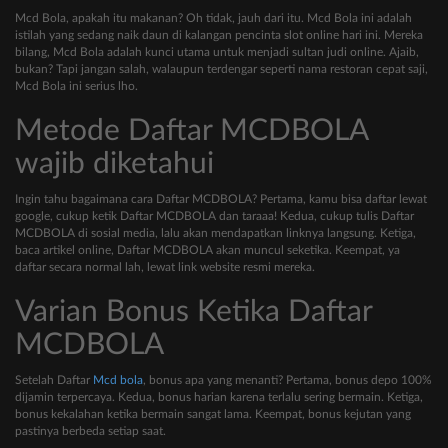
Mcd Bola, apakah itu makanan? Oh tidak, jauh dari itu. Mcd Bola ini adalah
istilah yang sedang naik daun di kalangan pencinta slot online hari ini. Mereka
bilang, Mcd Bola adalah kunci utama untuk menjadi sultan judi online. Ajaib,
bukan? Tapi jangan salah, walaupun terdengar seperti nama restoran cepat saji,
Mcd Bola ini serius lho.
Metode Daftar MCDBOLA
wajib diketahui
Ingin tahu bagaimana cara Daftar MCDBOLA? Pertama, kamu bisa daftar lewat
google, cukup ketik Daftar MCDBOLA dan taraaa! Kedua, cukup tulis Daftar
MCDBOLA di sosial media, lalu akan mendapatkan linknya langsung. Ketiga,
baca artikel online, Daftar MCDBOLA akan muncul seketika. Keempat, ya
daftar secara normal lah, lewat link website resmi mereka.
Varian Bonus Ketika Daftar
MCDBOLA
Setelah Daftar
Mcd bola
, bonus apa yang menanti? Pertama, bonus depo 100%
dijamin terpercaya. Kedua, bonus harian karena terlalu sering bermain. Ketiga,
bonus kekalahan ketika bermain sangat lama. Keempat, bonus kejutan yang
pastinya berbeda setiap saat.