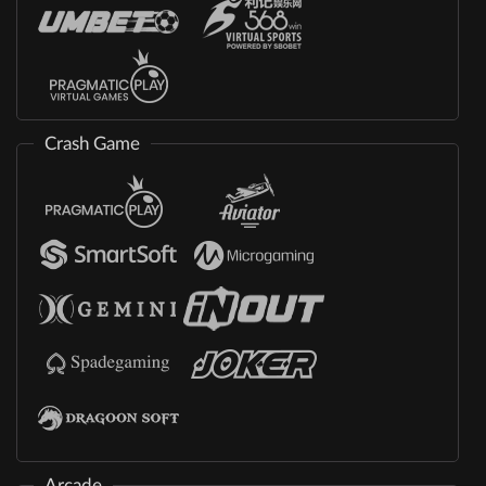
Crash Game
Arcade