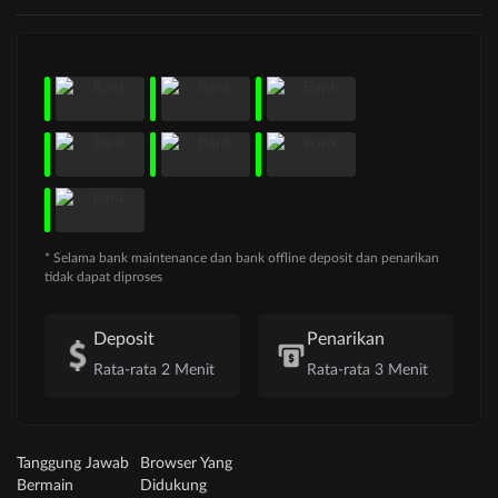
* Selama bank maintenance dan bank offline deposit dan penarikan
tidak dapat diproses
Deposit
Penarikan
Rata-rata 2 Menit
Rata-rata 3 Menit
Tanggung Jawab
Browser Yang
Bermain
Didukung