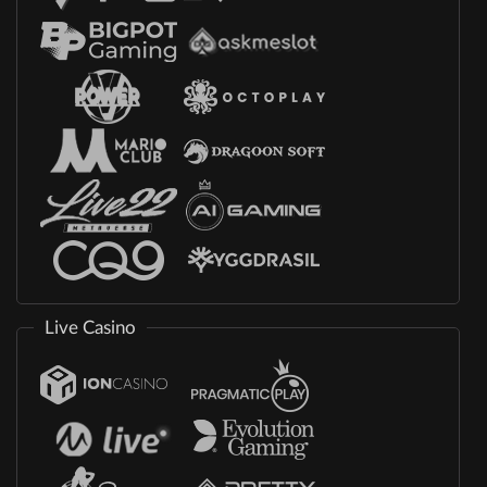
Live Casino