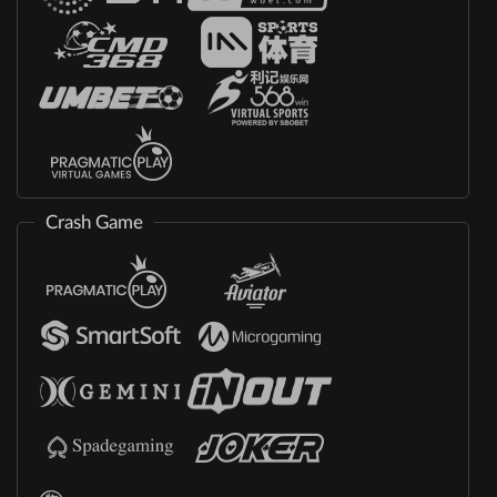
Crash Game