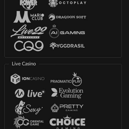
Live Casino