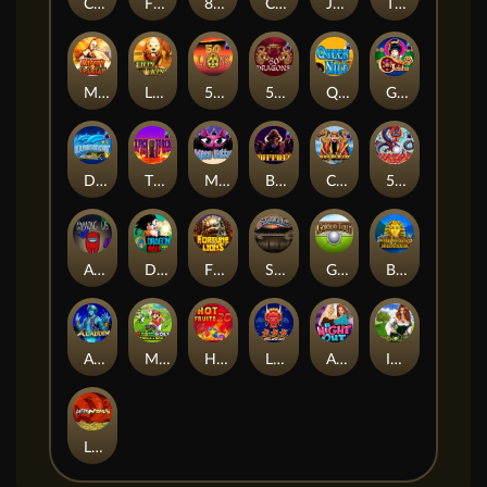
CRAZY 7
FUNKEY MONKEY
8 BALL SLOTS
CIRCUS
JIN QIAN WA
TRIPLE TWISTER
MIGHTY SPARTAN
LION KING
50 LIONS
50 DRAGONS
QUEEN OF THE NILE
GEISHA
DOLPHIN TREASURE
TIKI TORCH
MISS KITTY
BUFFALO
CHOY SUN DOA
5 DRAGONS
AMONG US
DRAGON BALL
FORTUNE LIONS
SILVER BULLET
GOLDEN TOUR
BOY KING
Aladdin Wishes
MARIO GOLF
HOT FRUITS 20
LONG LONG LONG
A NIGHT OUT
IRISH LUCK
LOTTO MADNESS