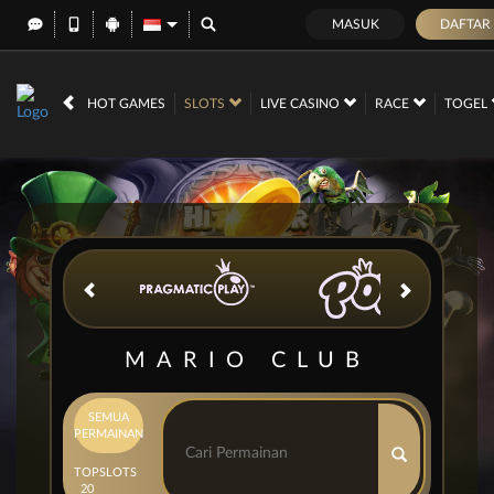
MASUK
DAFTAR
IDR
12,673,121,
HOT GAMES
SLOTS
LIVE CASINO
RACE
TOGEL
MARIO CLUB
SEMUA
PERMAINAN
TOP
SLOTS
20