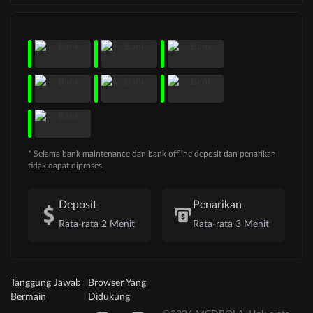
* Selama bank maintenance dan bank offline deposit dan penarikan
tidak dapat diproses
Deposit
Penarikan
Rata-rata 2 Menit
Rata-rata 3 Menit
Tanggung Jawab
Browser Yang
Bermain
Didukung