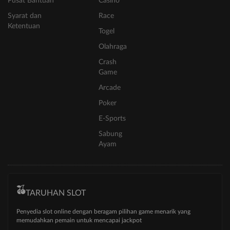
Pusat Bantuan
Casino
Syarat dan
Race
Ketentuan
Togel
Olahraga
Crash
Game
Arcade
Poker
E-Sports
Sabung
Ayam
TARUHAN SLOT
Penyedia slot online dengan beragam pilihan game menarik yang
memudahkan pemain untuk mencapai jackpot