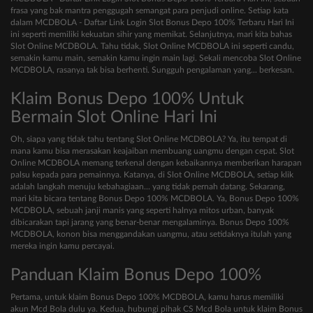
frasa yang bak mantra penggugah semangat para penjudi online. Setiap kata
dalam MCDBOLA - Daftar Link Login Slot Bonus Depo 100% Terbaru Hari Ini
ini seperti memiliki kekuatan sihir yang memikat. Selanjutnya, mari kita bahas
Slot Online MCDBOLA. Tahu tidak, Slot Online MCDBOLA ini seperti candu,
semakin kamu main, semakin kamu ingin main lagi. Sekali mencoba Slot Online
MCDBOLA, rasanya tak bisa berhenti. Sungguh pengalaman yang... berkesan.
Klaim Bonus Depo 100% Untuk
Bermain Slot Online Hari Ini
Oh, siapa yang tidak tahu tentang Slot Online MCDBOLA? Ya, itu tempat di
mana kamu bisa merasakan keajaiban membuang uangmu dengan cepat. Slot
Online MCDBOLA memang terkenal dengan kebaikannya memberikan harapan
palsu kepada para pemainnya. Katanya, di Slot Online MCDBOLA, setiap klik
adalah langkah menuju kebahagiaan... yang tidak pernah datang. Sekarang,
mari kita bicara tentang Bonus Depo 100% MCDBOLA. Ya, Bonus Depo 100%
MCDBOLA, sebuah janji manis yang seperti halnya mitos urban, banyak
dibicarakan tapi jarang yang benar-benar mengalaminya. Bonus Depo 100%
MCDBOLA, konon bisa menggandakan uangmu, atau setidaknya itulah yang
mereka ingin kamu percayai.
Panduan Klaim Bonus Depo 100%
Pertama, untuk klaim Bonus Depo 100% MCDBOLA, kamu harus memiliki
akun Mcd Bola dulu ya. Kedua, hubungi pihak CS Mcd Bola untuk klaim Bonus