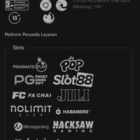
©2026 MCDBOLA. Hak cipta
dilindungi | 18+
Platform Penyedia Layanan
Slots