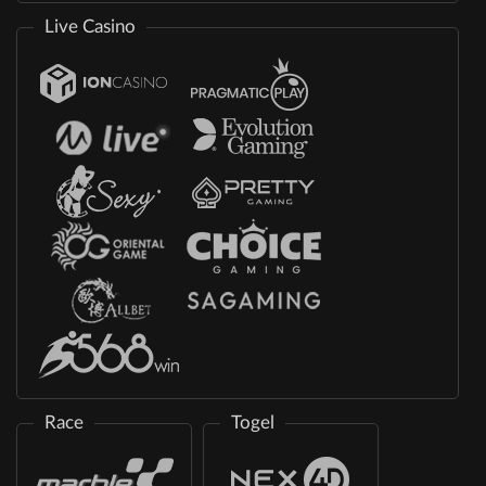
Live Casino
Race
Togel