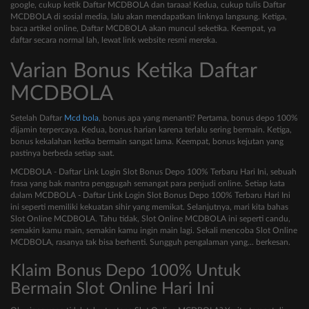
google, cukup ketik Daftar MCDBOLA dan taraaa! Kedua, cukup tulis Daftar
MCDBOLA di sosial media, lalu akan mendapatkan linknya langsung. Ketiga,
baca artikel online, Daftar MCDBOLA akan muncul seketika. Keempat, ya
daftar secara normal lah, lewat link website resmi mereka.
Varian Bonus Ketika Daftar
MCDBOLA
Setelah Daftar
Mcd bola
, bonus apa yang menanti? Pertama, bonus depo 100%
dijamin terpercaya. Kedua, bonus harian karena terlalu sering bermain. Ketiga,
bonus kekalahan ketika bermain sangat lama. Keempat, bonus kejutan yang
pastinya berbeda setiap saat.
MCDBOLA - Daftar Link Login Slot Bonus Depo 100% Terbaru Hari Ini, sebuah
frasa yang bak mantra penggugah semangat para penjudi online. Setiap kata
dalam MCDBOLA - Daftar Link Login Slot Bonus Depo 100% Terbaru Hari Ini
ini seperti memiliki kekuatan sihir yang memikat. Selanjutnya, mari kita bahas
Slot Online MCDBOLA. Tahu tidak, Slot Online MCDBOLA ini seperti candu,
semakin kamu main, semakin kamu ingin main lagi. Sekali mencoba Slot Online
MCDBOLA, rasanya tak bisa berhenti. Sungguh pengalaman yang... berkesan.
Klaim Bonus Depo 100% Untuk
Bermain Slot Online Hari Ini