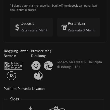
* Selama bank maintenance dan bank offline deposit dan penarikan
tidak dapat diproses
Deposit
Penarikan
Rata-rata 2 Menit
Rata-rata 3 Menit
Tanggung Jawab
Browser Yang
Bermain
Didukung
©2026 MCDBOLA. Hak cipta
dilindungi | 18+
Platform Penyedia Layanan
Slots