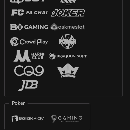
Poker