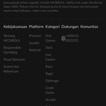
para penjudi online. Ingatlah, di balik MCDBOLA - Daftar Link Login Slot Bonus
Depo 100% Terbaru Hari Ini, terdapat dunia di mana harapan dan kenyataan
manis untuk hidupmu, salam cuan ya bosku.
Kebijaksanaan
Platform
Kategori
Dukungan
Komunitas
Tentang
Promosi
Hot
+628512
MCDBOLA
Games
3035292
Loyalty
Responsible
Slots
Referral
Gambling
Live
Pusat Bantuan
Casino
Syarat dan
Race
Ketentuan
Togel
Olahraga
Crash
Game
Arcade