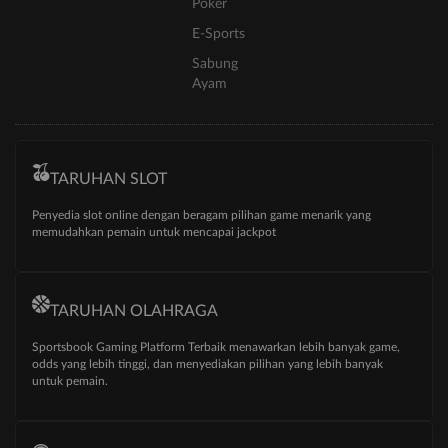
Poker
E-Sports
Sabung
Ayam
TARUHAN SLOT
Penyedia slot online dengan beragam pilihan game menarik yang
memudahkan pemain untuk mencapai jackpot
TARUHAN OLAHRAGA
Sportsbook Gaming Platform Terbaik menawarkan lebih banyak game,
odds yang lebih tinggi, dan menyediakan pilihan yang lebih banyak
untuk pemain.