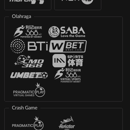
Olahraga
Crash Game