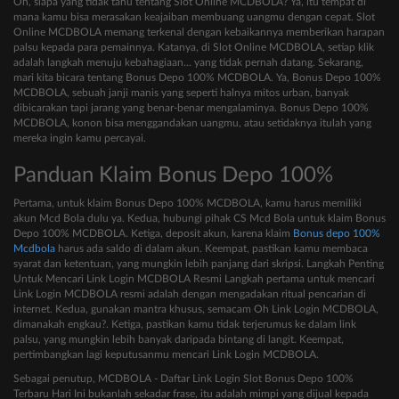
Oh, siapa yang tidak tahu tentang Slot Online MCDBOLA? Ya, itu tempat di
mana kamu bisa merasakan keajaiban membuang uangmu dengan cepat. Slot
Online MCDBOLA memang terkenal dengan kebaikannya memberikan harapan
palsu kepada para pemainnya. Katanya, di Slot Online MCDBOLA, setiap klik
adalah langkah menuju kebahagiaan... yang tidak pernah datang. Sekarang,
mari kita bicara tentang Bonus Depo 100% MCDBOLA. Ya, Bonus Depo 100%
MCDBOLA, sebuah janji manis yang seperti halnya mitos urban, banyak
dibicarakan tapi jarang yang benar-benar mengalaminya. Bonus Depo 100%
MCDBOLA, konon bisa menggandakan uangmu, atau setidaknya itulah yang
mereka ingin kamu percayai.
Panduan Klaim Bonus Depo 100%
Pertama, untuk klaim Bonus Depo 100% MCDBOLA, kamu harus memiliki
akun Mcd Bola dulu ya. Kedua, hubungi pihak CS Mcd Bola untuk klaim Bonus
Depo 100% MCDBOLA. Ketiga, deposit akun, karena klaim
Bonus depo 100%
Mcdbola
harus ada saldo di dalam akun. Keempat, pastikan kamu membaca
syarat dan ketentuan, yang mungkin lebih panjang dari skripsi. Langkah Penting
Untuk Mencari Link Login MCDBOLA Resmi Langkah pertama untuk mencari
Link Login MCDBOLA resmi adalah dengan mengadakan ritual pencarian di
internet. Kedua, gunakan mantra khusus, semacam Oh Link Login MCDBOLA,
dimanakah engkau?. Ketiga, pastikan kamu tidak terjerumus ke dalam link
palsu, yang mungkin lebih banyak daripada bintang di langit. Keempat,
pertimbangkan lagi keputusanmu mencari Link Login MCDBOLA.
Sebagai penutup, MCDBOLA - Daftar Link Login Slot Bonus Depo 100%
Terbaru Hari Ini bukanlah sekadar frase, itu adalah mimpi yang dijual kepada