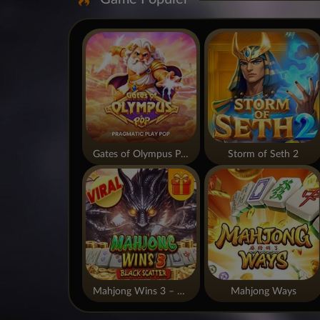
Gates of Olympus POP
Storm of Seth 2
Mahjong Wins 3 – Black Scatter
Mahjong Ways