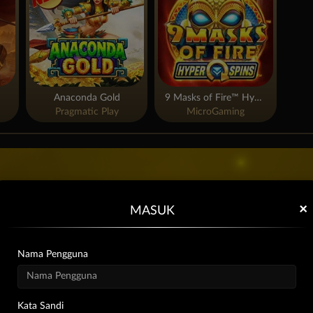
Anaconda Gold
9 Masks of Fire™ HyperSpins™
Pragmatic Play
MicroGaming
×
MASUK
Nama Pengguna
Kata Sandi