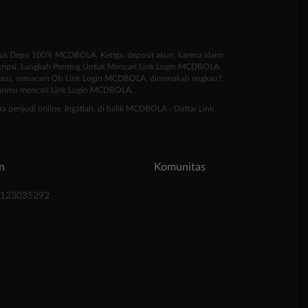
us Depo 100% MCDBOLA. Ketiga, deposit akun, karena klaim
skripsi. Langkah Penting Untuk Mencari Link Login MCDBOLA
khusus, semacam Oh Link Login MCDBOLA, dimanakah engkau?.
utusanmu mencari Link Login MCDBOLA.
 penjudi online. Ingatlah, di balik MCDBOLA - Daftar Link
n
Komunitas
123035292