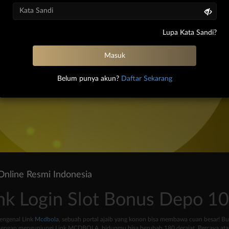
Lupa Kata Sandi?
Belum punya akun?
Daftar Sekarang
line Resmi Indonesia
k Login Slot Bonus Depo 100
 mengenal Link
Mcdbola
, sebuah portal ajaib yang konon bisa membawa cuan besar! Bu
, dengan mengunjungi Link MCDBOLA, hidupmu bisa berubah 180 derajat. Percaya atau t