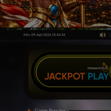
Min, 09-Agt-2026 15.44.34
i 14.59.59 sampai 30-Sep-2026 14.59.59. Selama waktu ini, PP Virtual Sports perma
JACKPOT
PLAY
Game Populer