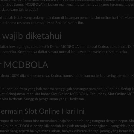
ng, Slot Bonus MCDBOLA ini bukan main-main, bisa membuat kamu tercengang den
 siapa yang tak tergoda?
i adalah istilah yang sedang naik daun di kalangan pencinta slot online hari ini. Me
erti nama restoran cepat saji, Mcd Bola ini serius lho.
ajib diketahui
ftar lewat google, cukup ketik Daftar MCDBOLA dan taraaa! Kedua, cukup tulis Daf
seketika. Keempat, ya daftar secara normal lah, lewat link website resmi mereka.
tar MCDBOLA
depo 100% dijamin terpercaya. Kedua, bonus harian karena terlalu sering bermain. K
Ini, sebuah frasa yang bak mantra penggugah semangat para penjudi online. Setiap
emikat. Selanjutnya, mari kita bahas Slot Online MCDBOLA. Tahu tidak, Slot Online 
 bisa berhenti. Sungguh pengalaman yang... berkesan.
main Slot Online Hari Ini
u tempat di mana kamu bisa merasakan keajaiban membuang uangmu dengan cepat. 
 Online MCDBOLA, setiap klik adalah langkah menuju kebahagiaan... yang tidak pern
s yang seperti halnya mitos urban, banyak dibicarakan tapi jarang yang benar