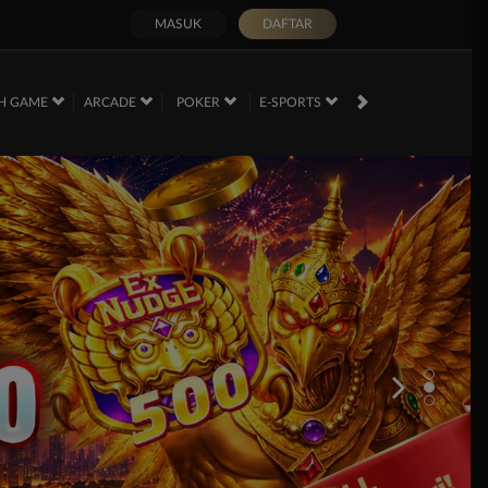
MASUK
DAFTAR
H GAME
ARCADE
POKER
E-SPORTS
SABUNG AYAM