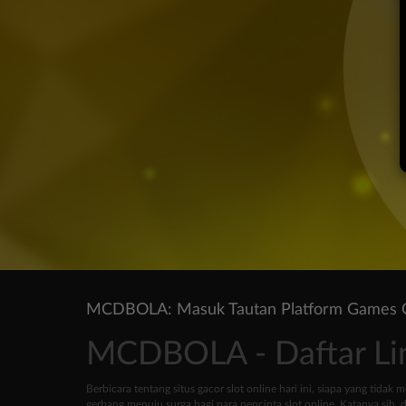
MCDBOLA: Masuk Tautan Platform Games On
MCDBOLA - Daftar Lin
Berbicara tentang situs gacor slot online hari ini, siapa yang tidak
gerbang menuju surga bagi para pencinta slot online. Katanya sih