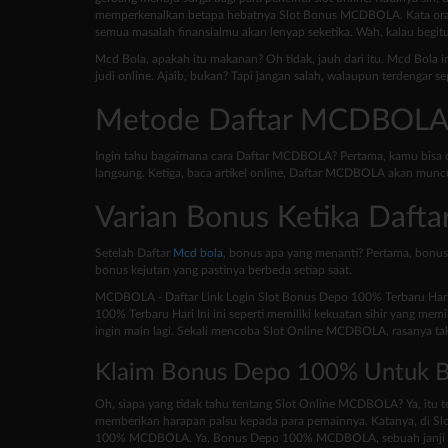
memperkenalkan betapa hebatnya Slot Bonus MCDBOLA. Kata ora
semua masalah finansialmu akan lenyap seketika. Wah, kalau begitu
Mcd Bola, apakah itu makanan? Oh tidak, jauh dari itu. Mcd Bola in
judi online. Ajaib, bukan? Tapi jangan salah, walaupun terdengar sep
Metode Daftar MCDBOLA w
Ingin tahu bagaimana cara Daftar MCDBOLA? Pertama, kamu bisa da
langsung. Ketiga, baca artikel online, Daftar MCDBOLA akan muncul 
Varian Bonus Ketika Daf
Setelah Daftar
Mcd bola
, bonus apa yang menanti? Pertama, bonus 
bonus kejutan yang pastinya berbeda setiap saat.
MCDBOLA - Daftar Link Login Slot Bonus Depo 100% Terbaru Hari 
100% Terbaru Hari Ini ini seperti memiliki kekuatan sihir yang m
ingin main lagi. Sekali mencoba Slot Online MCDBOLA, rasanya tak
Klaim Bonus Depo 100% Untuk Ber
Oh, siapa yang tidak tahu tentang Slot Online MCDBOLA? Ya, it
memberikan harapan palsu kepada para pemainnya. Katanya, di Slot
100% MCDBOLA. Ya, Bonus Depo 100% MCDBOLA, sebuah janji mani